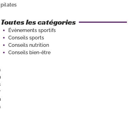
Toutes les catégories
Évènements sportifs
Conseils sports
Conseils nutrition
Conseils bien-être
1 séance offerte
a
n
Testez Bemind Coaching et faites-vous votre
s
propre avis !
r
n
a
S'INSCRIRE