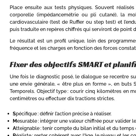
Place ensuite aux tests physiques. Souvent réalisés
corporelle (impédancemétrie ou pli cutané), la mobi
cardiovasculaire (test de Ruffier ou step test) et l’
puis traduite en repères chiffrés qui serviront de point
Le résultat est un profil unique, loin des programmes
fréquence et les charges en fonction des forces constaté
Fixer des objectifs SMART et planifi
Une fois le diagnostic posé, le dialogue se recentre 
une envie générale, « être plus en forme », en buts S
Temporels. Objectif type : courir cinq kilomètres en m
centimètres ou effectuer dix tractions strictes.
S
pécifique : définir l’action précise à réaliser.
M
esurable : intégrer une valeur chiffrée pour valider l
A
tteignable : tenir compte du bilan initial et du temps
R
éaliste : rester cohérent avec l’âge, le niveau et les c