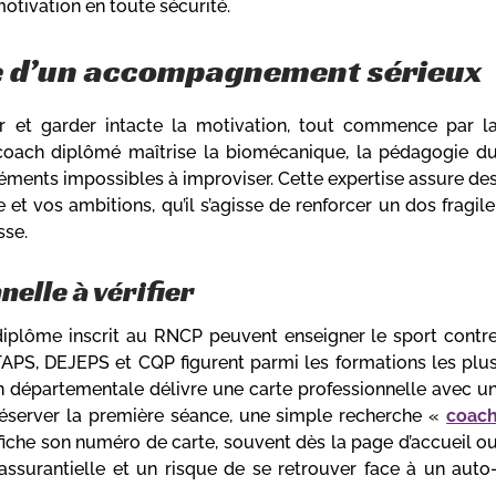
otivation en toute sécurité.
se d’un accompagnement sérieux
er et garder intacte la motivation, tout commence par l
coach diplômé maîtrise la biomécanique, la pédagogie d
éments impossibles à improviser. Cette expertise assure de
et vos ambitions, qu’il s’agisse de renforcer un dos fragile
sse.
elle à vérifier
un diplôme inscrit au RNCP peuvent enseigner le sport contr
TAPS, DEJEPS et CQP figurent parmi les formations les plu
on départementale délivre une carte professionnelle avec u
réserver la première séance, une simple recherche «
coac
fiche son numéro de carte, souvent dès la page d’accueil o
ssurantielle et un risque de se retrouver face à un auto