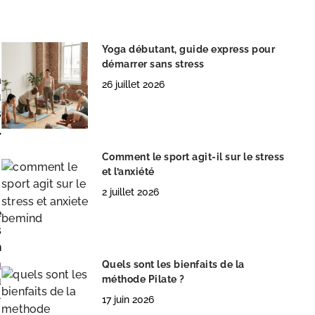
Yoga débutant, guide express pour
démarrer sans stress
a
26 juillet 2026
u
s
,
Comment le sport agit-il sur le stress
et l’anxiété
2 juillet 2026
e
s
n
h
Quels sont les bienfaits de la
méthode Pilate ?
u
-
17 juin 2026