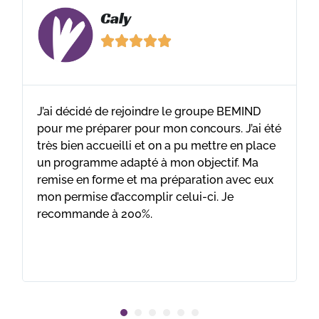
Ramona





Je vous conseille vivement l’éq
roupe BEMIND
trouverez certainement votre 
ncours. J’ai été
la rigueur de Leo, l’énergie d’Al
 mettre en place
de Lucie et la boxe attitude avec
bjectif. Ma
ation avec eux
-ci. Je
1
2
3
4
5
6