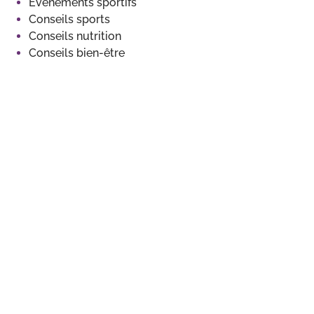
Évènements sportifs
Conseils sports
Conseils nutrition
Conseils bien-être
1 séance offerte
Testez Bemind Coaching et faites-vous
votre propre avis !
S'INSCRIRE
Tout
Liens
savoir
utiles
S'inscrire à la