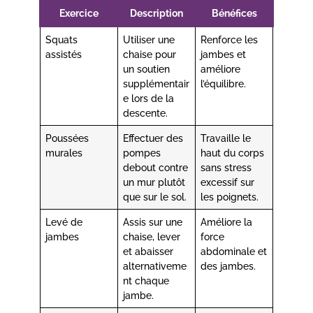
Exercice
Description
Bénéfices
Squats
Utiliser une
Renforce les
assistés
chaise pour
jambes et
un soutien
améliore
supplémentair
l’équilibre.
e lors de la
descente.
Poussées
Effectuer des
Travaille le
murales
pompes
haut du corps
debout contre
sans stress
un mur plutôt
excessif sur
que sur le sol.
les poignets.
Levé de
Assis sur une
Améliore la
jambes
chaise, lever
force
et abaisser
abdominale et
alternativeme
des jambes.
nt chaque
jambe.